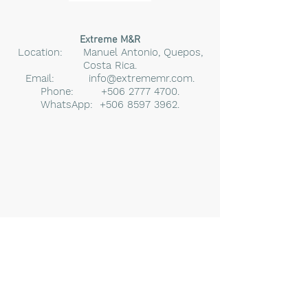
Extreme M&R
Location: Manuel Antonio, Quepos,
Costa Rica.
Email:
info@extrememr.com
.
Phone:
+506 2777 4700
.
WhatsApp:
+506 8597 3962
.
Privacy Policy
Reservation Terms & Conditions
Copyright © Extreme M&R
2016 - 2020
Montañas y Ríos S.A.